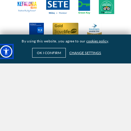
By using this website, you agree to our
cookies policy
.
OK I CONFIRM
CHANGE SETTINGS
Find us: