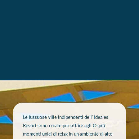
Le lussuose ville indipendenti dell’ Ideales
Resort sono create per offrire agli Ospiti
momenti unici di relax in un ambiente di alto