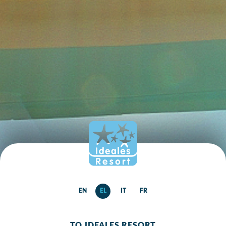
EN
EL
IT
FR
TO IDEALES RESORT